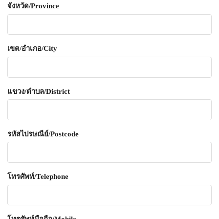
จังหวัด/Province
เขต/อำเภอ/City
แขวง/ตำบล/District
รหัสไปรษณีย์/Postcode
โทรศัพท์/Telephone